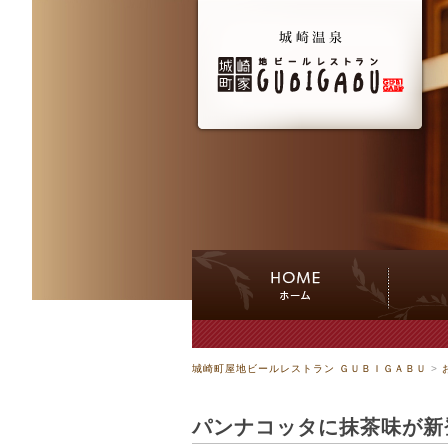
城崎町屋地ビールレストラン ＧＵＢＩＧＡＢＵ
>
パンナコッタに抹茶味が新