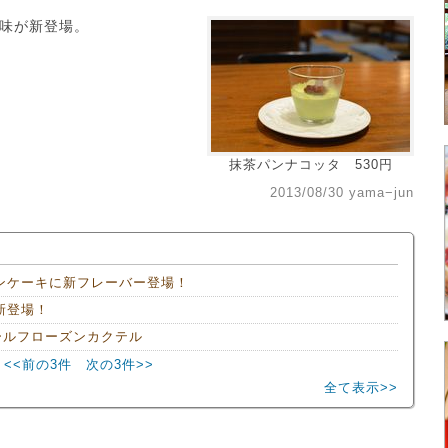
味が新登場。
抹茶パンナコッタ 530円
2013/08/30 yama−jun
ンケーキに新フレーバー登場！
新登場！
ールフローズンカクテル
<<前の3件
次の3件>>
全て表示>>